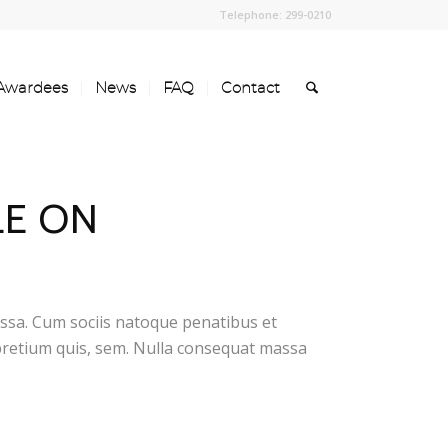
Telephone: 299-0210
Awardees
News
FAQ
Contact
LE ON
ssa. Cum sociis natoque penatibus et
 pretium quis, sem. Nulla consequat massa